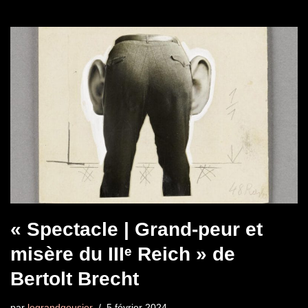
« Spectacle | Grand-peur et
misère du IIIᵉ Reich » de
Bertolt Brecht​
par
legrandgousier
5 février 2024